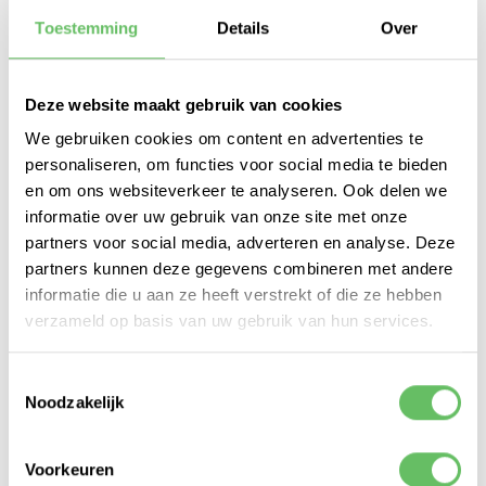
onze deuren voor de Webenable Open Dag. Een
dag voor iedereen die wel eens wil weten wat
Toestemming
Details
Over
wij hier doen, hoe we het doen, welke games we
spelen en wat we erbij eten.
Deze website maakt gebruik van cookies
Familie, vrienden, opdrachtgevers,
We gebruiken cookies om content en advertenties te
stadsgenoten en andere geïnteresseerden, zijn
personaliseren, om functies voor social media te bieden
vanaf 13:00 uur van harte welkom op onze fijne
en om ons websiteverkeer te analyseren. Ook delen we
locatie aan Bierkade 4A in het centrum van
informatie over uw gebruik van onze site met onze
Hoorn.
partners voor social media, adverteren en analyse. Deze
Programma
partners kunnen deze gegevens combineren met andere
informatie die u aan ze heeft verstrekt of die ze hebben
Op vrijdagmiddag om 13:00 uur openen we onze
verzameld op basis van uw gebruik van hun services.
deuren. We presenteren ons werk en
demonstreren een aantal gave projecten. De
Toestemmingsselectie
gameroom is de hele middag open en vanaf
Noodzakelijk
16:00 uur ook onze bar.
Je bent van harte welkom op de Webenable
Voorkeuren