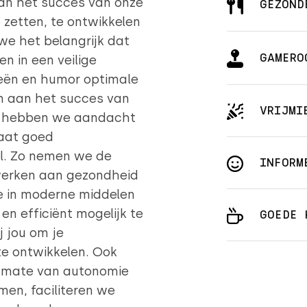
aan het succes van onze
GEZOND
 zetten, te ontwikkelen
we het belangrijk dat
GAMERO
n in een veilige
deeën en humor optimale
n aan het succes van
VRIJMI
e hebben we aandacht
taat goed
l. Zo nemen we de
INFORM
werken aan gezondheid
 we in moderne middelen
n efficiënt mogelijk te
GOEDE 
 jou om je
te ontwikkelen. Ook
e mate van autonomie
men, faciliteren we