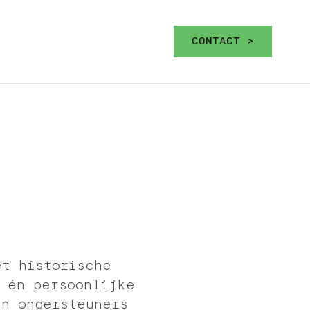
CONTACT >
et historische
e én persoonlijke
en ondersteuners