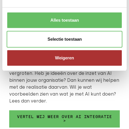
Alles toestaan
AI INTEGRATIE
Selectie toestaan
Het gebruik van kunstmatige intelligentie (AI)
heeft een revolutie teweeggebracht in de
Weigeren
manier waarop bedrijven hun processen kunnen
optimaliseren en hun concurrentievermogen
vergroten. Heb je ideeën over de inzet van AI
binnen jouw organisatie? Dan kunnen wij helpen
met de realisatie daarvan. Wil je wat
voorbeelden zien van wat je met AI kunt doen?
Lees dan verder.
VERTEL MIJ MEER OVER AI INTEGRATIE
>