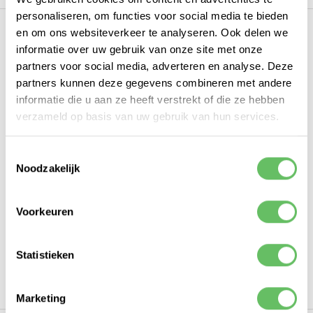
personaliseren, om functies voor social media te bieden
en om ons websiteverkeer te analyseren. Ook delen we
informatie over uw gebruik van onze site met onze
partners voor social media, adverteren en analyse. Deze
partners kunnen deze gegevens combineren met andere
BEDRIJFS­AUTOMATISERINGS­SOFTWARE
informatie die u aan ze heeft verstrekt of die ze hebben
verzameld op basis van uw gebruik van hun services.
Bedrijfs­automatisering­ssoftware geeft
structuur aan je organisatie, maakt je bedrijf
Toestemmingsselectie
schaalbaar, laat je medewerkers efficiënter
Noodzakelijk
werken, elimineert fouten in processen en is dus
een voorwaarde voor groei. We vertellen je
graag hoe wij jou helpen bij de digitale trans­
Voorkeuren
formatie van je bedrijf.
Statistieken
IK WIL EEN EFFICIËNTERE
ORGANISATIE >
Marketing