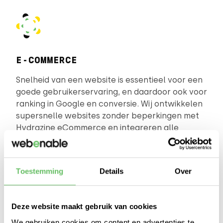
E-COMMERCE
Snelheid van een website is essentieel voor een
goede gebruikerservaring, en daardoor ook voor
ranking in Google en conversie. Wij ontwikkelen
supersnelle websites zonder beperkingen met
Hydrazine eCommerce en integreren alle
mogelijke externe systemen zodat niets jouw
online groei in de weg staat. Geïnteresseerd?
Maak een vrijblijvende (bel)afspraak voor meer
Toestemming
Details
Over
informatie.
IK WIL MEER OMZET EN GROEI >
Deze website maakt gebruik van cookies
We gebruiken cookies om content en advertenties te