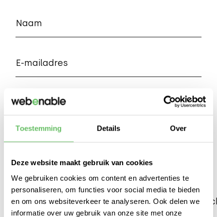
Naam
E-mailadres
Telefoonnummer
Toestemming
Details
Over
IK KOM GRAAG ALS
Deelnemer
Bezoeker
Deze website maakt gebruik van cookies
We gebruiken cookies om content en advertenties te
personaliseren, om functies voor social media te bieden
Heb je een idee voor een project? (niet verplic
en om ons websiteverkeer te analyseren. Ook delen we
informatie over uw gebruik van onze site met onze