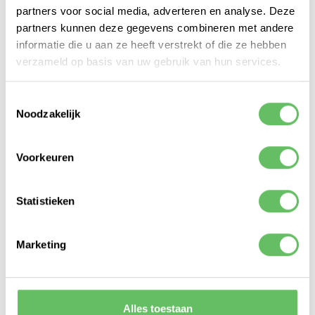
partners voor social media, adverteren en analyse. Deze
DIEETWENSEN
partners kunnen deze gegevens combineren met andere
Vegetarisch
informatie die u aan ze heeft verstrekt of die ze hebben
Veganistisch
verzameld op basis van uw gebruik van hun services.
Geen dieetwensen
Toestemmingsselectie
Noodzakelijk
T-SHIRT MAAT
M
Voorkeuren
L
XL
Statistieken
2XL
Marketing
Alles toestaan