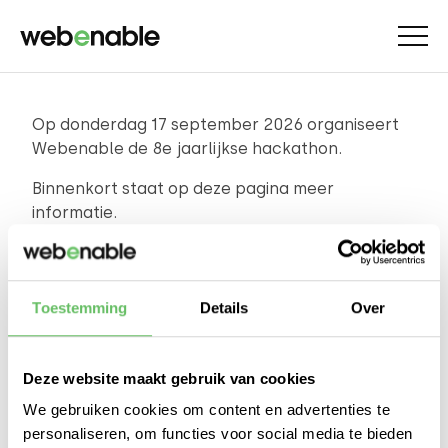
Op donderdag 17 september 2026 organiseert
Webenable de 8e jaarlijkse hackathon.
Binnenkort staat op deze pagina meer
informatie.
Heb je nu al vragen? Stuur dan een e-mail naar
casper@webenable.nl
.
Toestemming
Details
Over
Deze website maakt gebruik van cookies
We gebruiken cookies om content en advertenties te
personaliseren, om functies voor social media te bieden
CASPER DE GEUS