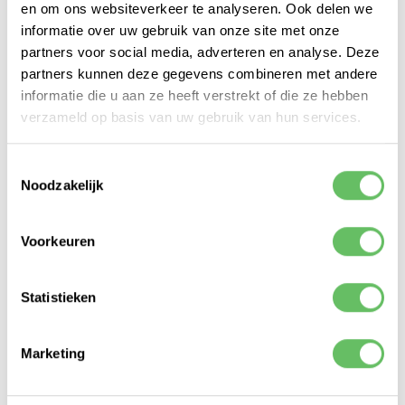
en om ons websiteverkeer te analyseren. Ook delen we
Bedenkt samen met jou de beste oplossingen.
informatie over uw gebruik van onze site met onze
casper@webenable.nl
06 236 44 628
partners voor social media, adverteren en analyse. Deze
partners kunnen deze gegevens combineren met andere
VRAGEN?
informatie die u aan ze heeft verstrekt of die ze hebben
verzameld op basis van uw gebruik van hun services.
Bel direct met Casper
Toestemmingsselectie
Noodzakelijk
Naam
Voorkeuren
Telefoonnummer
Statistieken
Marketing