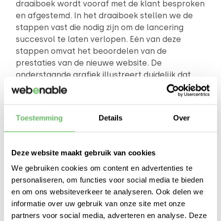
draaiboek wordt vooraf met de klant besproken
en afgestemd. In het draaiboek stellen we de
stappen vast die nodig zijn om de lancering
succesvol te laten verlopen. Eén van deze
stappen omvat het beoordelen van de
prestaties van de nieuwe website. De
onderstaande grafiek illustreert duidelijk dat
het Hydrazine Framework aanzienlijke
verbeteringen in de snelheid en prestaties met
zich meebrengt.
Toestemming
Details
Over
Deze website maakt gebruik van cookies
Laadtijd acht keer sneller
We gebruiken cookies om content en advertenties te
De gemiddelde laadtijd op het oude platform
personaliseren, om functies voor social media te bieden
vergeleken met het Hydrazine-framework.
en om ons websiteverkeer te analyseren. Ook delen we
informatie over uw gebruik van onze site met onze
partners voor social media, adverteren en analyse. Deze