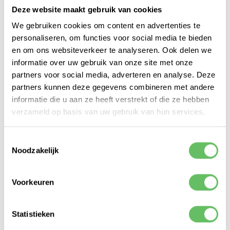
Als het straks Halloween is, willen we de
Deze website maakt gebruik van cookies
voorbijgangers van ons kantoor namelijk de
We gebruiken cookies om content en advertenties te
mogelijkheid geven om een spookverschijning te
personaliseren, om functies voor social media te bieden
initiëren. Wat ons betreft geen betere manier
en om ons websiteverkeer te analyseren. Ook delen we
om mensen te laten weten dat er aan Bierkade
informatie over uw gebruik van onze site met onze
4A in Hoorn een super leuk bedrijf is gevestigd!
partners voor social media, adverteren en analyse. Deze
Team Ghostenable heeft een Telegram-bot
partners kunnen deze gegevens combineren met andere
gemaakt en die aan een VLC player gekoppeld,
informatie die u aan ze heeft verstrekt of die ze hebben
met HTTP live streaming via het RTMP protocol.
verzameld op basis van uw gebruik van hun services.
Uiteindelijk is de Telegram-bot vervangen door
een eenvoudigere web-interface omdat
Toestemmingsselectie
natuurlijk niet veel mensen Telegram gebruiken.
Noodzakelijk
IOT-versie van de Annoy-a-tron
Team Annoyatron IOT bestond uit: Jochem van
Voorkeuren
de Berg, Lars Waage, Henk Mollema en Walter
Roos, en werkte aan een IOT-versie van de
Annoy-a-tron van Thinkgeek. Dit kleine
Statistieken
apparaatje kun je ergens verstoppen. Af en toe