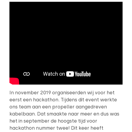
In november 2019 organiseerden wij voor het
eerst een hackathon. Tijdens dit event werkte
ons team aan een propeller aangedreven
kabelbaan. Dat smaakte naar meer en dus was
het in september de hoogste tijd voor
hackathon nummer twee! Dit keer heeft