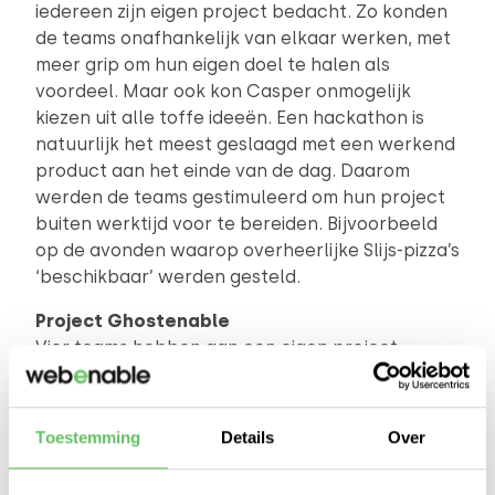
iedereen zijn eigen project bedacht. Zo konden
de teams onafhankelijk van elkaar werken, met
meer grip om hun eigen doel te halen als
voordeel. Maar ook kon Casper onmogelijk
kiezen uit alle toffe ideeën. Een hackathon is
natuurlijk het meest geslaagd met een werkend
product aan het einde van de dag. Daarom
werden de teams gestimuleerd om hun project
buiten werktijd voor te bereiden. Bijvoorbeeld
op de avonden waarop overheerlijke Slijs-pizza’s
‘beschikbaar’ werden gesteld.
Project Ghostenable
Vier teams hebben aan een eigen project
gewerkt. Team Ghostenable werd gevormd
door: Gemma, Esmee de Wit, Marc Roosendaal
en Jeffrey Roosendaal. Hun doel was het
Toestemming
Details
Over
projecteren van spookverschijningen op een
stuk tule, aangestuurd door een mobile device.