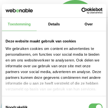
Toestemming
Details
Over
BEDANKT VOOR
JE AANMELDING
Deze website maakt gebruik van cookies
We gebruiken cookies om content en advertenties te
personaliseren, om functies voor social media te bieden
We zien je graag op donderdag 19
en om ons websiteverkeer te analyseren. Ook delen we
september op ons kantoor aan de
informatie over uw gebruik van onze site met onze
Bierkade 4A in Hoorn!
partners voor social media, adverteren en analyse. Deze
partners kunnen deze gegevens combineren met andere
Heb je nog vragen of ideeën? Stuur
informatie die u aan ze heeft verstrekt of die ze hebben
dan een mail naar
verzameld op basis van uw gebruik van hun services.
casper@webenable.nl
.
Toestemmingsselectie
Noodzakelijk
GA VERDER >