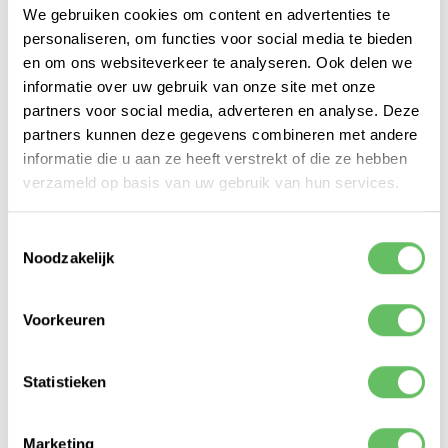
waardoor je straks niet meer je lege blikjes
We gebruiken cookies om content en advertenties te
hoeft te tellen voor je ze meegeeft aan de
personaliseren, om functies voor social media te bieden
boodschappen bezorger. In de video kun je
en om ons websiteverkeer te analyseren. Ook delen we
helaas wel zien dat dit trouwe werkstudent Cas
informatie over uw gebruik van onze site met onze
zijn baantje kost, maar we bedenken wel weer
partners voor social media, adverteren en analyse. Deze
iets anders voor hem.
partners kunnen deze gegevens combineren met andere
informatie die u aan ze heeft verstrekt of die ze hebben
[
lees verder onder de video
]
verzameld op basis van uw gebruik van hun services.
Bekijk de aftermovie
Toestemmingsselectie
Noodzakelijk
Voorkeuren
Statistieken
Marketing