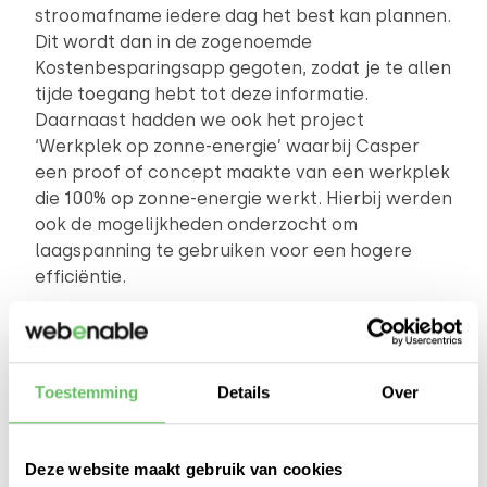
stroomafname iedere dag het best kan plannen.
Dit wordt dan in de zogenoemde
Kostenbesparingsapp gegoten, zodat je te allen
tijde toegang hebt tot deze informatie.
Daarnaast hadden we ook het project
‘Werkplek op zonne-energie’ waarbij Casper
een proof of concept maakte van een werkplek
die 100% op zonne-energie werkt. Hierbij werden
ook de mogelijkheden onderzocht om
laagspanning te gebruiken voor een hogere
efficiëntie.
Maar er zijn ook genoeg projecten met een
ander thema dan duurzaamheid. Want ook dát
mag. Bij een Hackathon mag eigenlijk alles,
Toestemming
Details
Over
zolang het maar leuk is en niet het bedrijfsdoel
dient. Zo werd er gewerkt aan een Efteling
Wachttijden Dashboard, een Flight Simulator die
Deze website maakt gebruik van cookies
echt beweegt en de ‘Emballagenable’