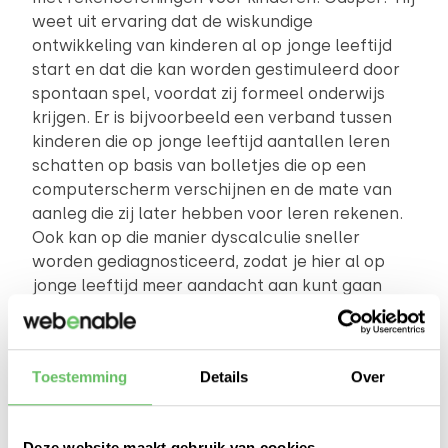
weet uit ervaring dat de wiskundige
ontwikkeling van kinderen al op jonge leeftijd
start en dat die kan worden gestimuleerd door
spontaan spel, voordat zij formeel onderwijs
krijgen. Er is bijvoorbeeld een verband tussen
kinderen die op jonge leeftijd aantallen leren
schatten op basis van bolletjes die op een
computerscherm verschijnen en de mate van
aanleg die zij later hebben voor leren rekenen.
Ook kan op die manier dyscalculie sneller
worden gediagnosticeerd, zodat je hier al op
jonge leeftijd meer aandacht aan kunt gaan
besteden. Team Tellen & Rekenen heeft een
webapplicatie gemaakt waarin je in de korte tijd
van een seconde een aantal bolletjes van
Toestemming
Details
Over
verschillende grootte op het scherm ziet, die
elkaar niet overlappen. Nadat die weer zijn
verdwenen, moet je het door jou geschatte
Deze website maakt gebruik van cookies