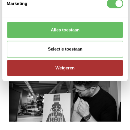
Marketing
hobby. De faciliteiten om het schieten onder
tijdsdruk te trainen, zijn er op de schietclub nog
niet voldoende. Daar zou binnenkort zomaar
verandering in kunnen komen, want de
Alles toestaan
Sniperthon-hack is een te gek product dat prima
werkt. Extra leuk is dat onze buurman Eric Mels
even langskwam om te kijken en een
Selectie toestaan
schietschijf grafisch heeft vormgegeven die het
geheel helemaal afmaakte.’
Weigeren