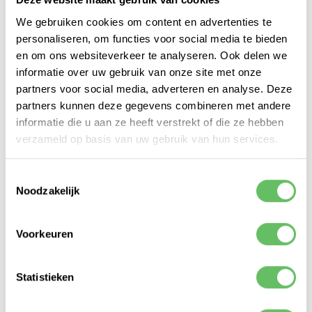
aantal intypen. De webapplicatie Tellen &
Rekenen werkte heel goed en dat was gaaf om
We gebruiken cookies om content en advertenties te
te zien.’
personaliseren, om functies voor social media te bieden
en om ons websiteverkeer te analyseren. Ook delen we
Project Sniperthon
informatie over uw gebruik van onze site met onze
partners voor social media, adverteren en analyse. Deze
Het project Sniperthon was gericht op een
partners kunnen deze gegevens combineren met andere
kastje dat op schietbanen kan worden gebruikt
informatie die u aan ze heeft verstrekt of die ze hebben
om schutters te trainen voor het nauwkeurig
verzameld op basis van uw gebruik van hun services.
schieten onder tijdsdruk. ‘Bij de schiettent op de
kermis kun je jezelf positioneren tot je helemaal
goed staat en dan raak je het plastic sterretje
Toestemmingsselectie
Noodzakelijk
wel. Maar in het echt hobbelt een hert voorbij
en heb je niet zo veel tijd. Om dat te trainen,
bedacht onze collega Thijs een schietschijf met
Voorkeuren
een lampje erop, gebaseerd op de ESP32-
microcontroller. Met een afstandsbediening kan
iemand dit lampje van kleur laten veranderen.
Statistieken
Wordt het lampje groen, dan moet je schieten
voordat het weer rood is. Thijs doet dit voor zijn