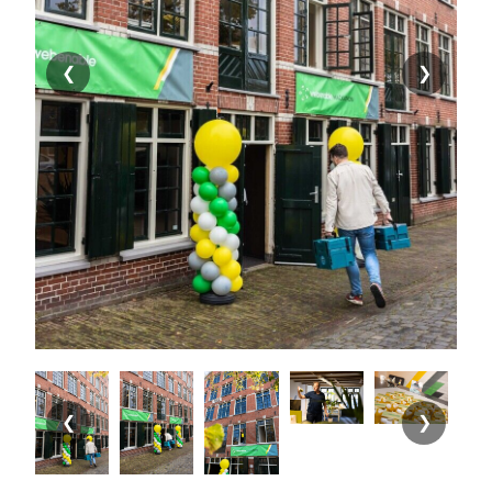
❮
❯
❮
❯