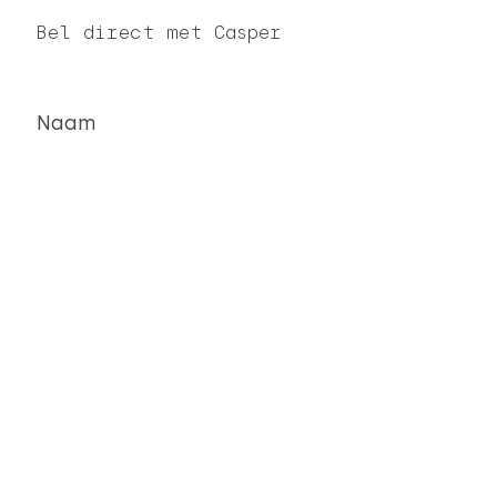
Bel direct met Casper
Naam
Telefoonnummer
TELEFOON:
0229 850 081
BIERKADE 4A, 1621 BE HOORN