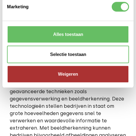
maken met repetitieve taken die kostbare tijd
Marketing
en middelen in beslag nemen. Door gebruik te
maken van KI kunnen deze taken
geautomatiseerd worden, waardoor
medewerkers zich kunnen concentreren op
Alles toestaan
meer waardevolle en strategische activiteiten.
Selectie toestaan
Gegevensverwerking en
beeldherkenning
Weigeren
Onze KI-oplossingen omvatten ook
geavanceerde technieken zoals
gegevensverwerking en beeldherkenning. Deze
technologieën stellen bedrijven in staat om
grote hoeveelheden gegevens snel te
verwerken en waardevolle informatie te
extraheren. Met beeldherkenning kunnen
bedrijven bijvoorbeeld afbeeldingen analyseren