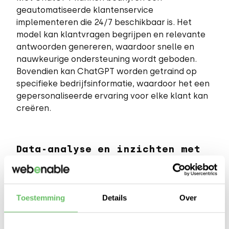
geautomatiseerde klantenservice
implementeren die 24/7 beschikbaar is. Het
model kan klantvragen begrijpen en relevante
antwoorden genereren, waardoor snelle en
nauwkeurige ondersteuning wordt geboden.
Bovendien kan ChatGPT worden getraind op
specifieke bedrijfsinformatie, waardoor het een
gepersonaliseerde ervaring voor elke klant kan
creëren.
Data-analyse en inzichten met
ChatGPT
ChatGPT kan ook worden ingezet voor
gegevensanalyse, waardoor bedrijven
Toestemming
Details
Over
waardevolle inzichten kunnen verkrijgen uit
grote hoeveelheden ongestructureerde