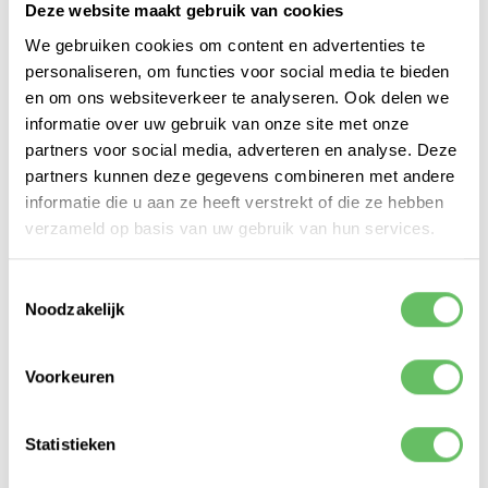
gegevens. Het model kan patronen en trends
Deze website maakt gebruik van cookies
identificeren, complexe vragen beantwoorden
We gebruiken cookies om content en advertenties te
en aanbevelingen doen op basis van de
personaliseren, om functies voor social media te bieden
beschikbare gegevens. Hierdoor kunnen
en om ons websiteverkeer te analyseren. Ook delen we
bedrijven sneller beslissingen nemen en hun
informatie over uw gebruik van onze site met onze
strategieën optimaliseren.
partners voor social media, adverteren en analyse. Deze
partners kunnen deze gegevens combineren met andere
informatie die u aan ze heeft verstrekt of die ze hebben
2.
verzameld op basis van uw gebruik van hun services.
Procesautomatisering
met Webenable
Toestemmingsselectie
Noodzakelijk
Automatisering van repetitieve
Voorkeuren
taken
Naast ChatGPT biedt Webenable
Statistieken
geavanceerde oplossingen voor
procesautomatisering. Veel bedrijven hebben te