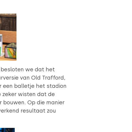
n besloten we dat het
rversie van Old Trafford,
 een balletje het stadion
Over
e zeker wisten dat de
er bouwen. Op die manier
werkend resultaat zou
 media te bieden en om ons
ze partners voor social
nformatie die u aan ze heeft