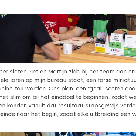
er sloten Piet en Martijn zich bij het team aan e
e jaren op mijn bureau staat, een forse miniatuu
hine zou worden. Ons plan: een “goal” scoren door
Details
het slim om bij het einddoel te beginnen, zodat w
en konden vanuit dat resultaat stapsgewijs verd
 van cookies
einde naar het begin, zodat elke uitbreiding een 
ent en advertenties te personaliseren, om functies voor social
. Ook delen we informatie over uw gebruik van onze site met on
e. Deze partners kunnen deze gegevens combineren met andere i