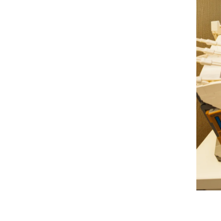
verstrekt of die ze hebben v
Toestemmingsselectie
Noodzakelijk
Weigeren