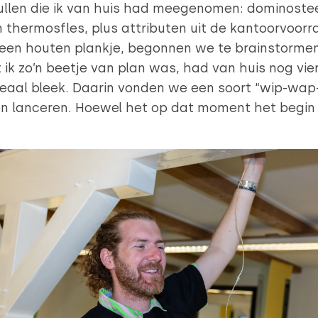
llen die ik van huis had meegenomen: dominostee
n thermosfles, plus attributen uit de kantoorvoor
n een houten plankje, begonnen we te brainstorm
 ik zo’n beetje van plan was, had van huis nog vi
aal bleek. Daarin vonden we een soort “wip-wa
en lanceren. Hoewel het op dat moment het begin 