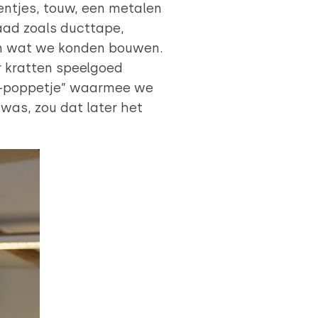
ntjes, touw, een metalen
raad zoals ducttape,
en wat we konden bouwen.
er kratten speelgoed
p-poppetje” waarmee we
was, zou dat later het