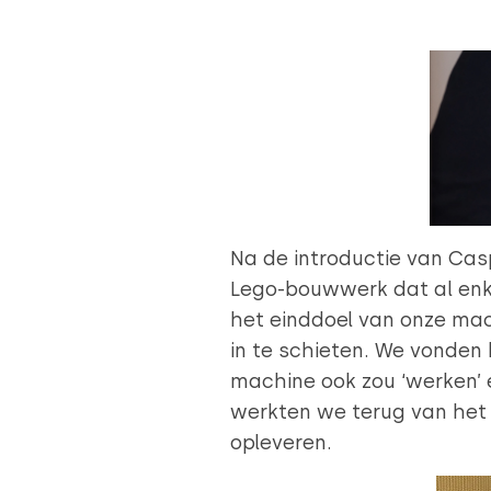
Na de introductie van Casp
Lego-bouwwerk dat al enkel
het einddoel van onze mac
Toestemming
in te schieten. We vonden 
machine ook zou ‘werken’ 
Deze website maakt gebruik
werkten we terug van het 
We gebruiken cookies om cont
opleveren.
websiteverkeer te analyseren
media, adverteren en analys