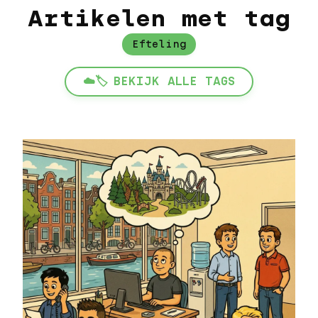
Artikelen met tag
Efteling
☁️🏷️
BEKIJK ALLE TAGS