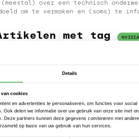
 (meestal) over een technisch onderwe
doeld om te vermaken en (soms) te inf
Artikelen met tag
NVIDI
☁️🏷️
BEKIJK ALLE TAGS
Details
VRIJDAG 28 MAART 2025
TAALMODELLEN IN ACTIE - DEEL 4
 van cookies
ent en advertenties te personaliseren, om functies voor social
We zijn bij de reasoning-modellen aang
. Ook delen we informatie over uw gebruik van onze site met on
resultaten zijn onverwacht.
e. Deze partners kunnen deze gegevens combineren met andere i
erzameld op basis van uw gebruik van hun services.