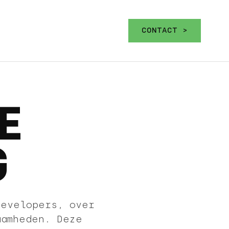
CONTACT >
E
G
developers, over
aamheden. Deze