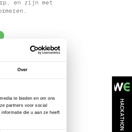
rp, en zijn met
ormeren.
A
Over
: DEEPSEEK
 media te bieden en om ons
ekomen. Maar de
HACKATHON 2026
ze partners voor social
nformatie die u aan ze heeft