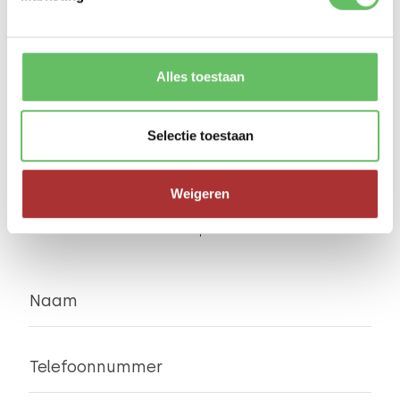
Alles toestaan
CASPER DE GEUS
Bedenkt samen met jou de beste oplossingen.
casper@webenable.nl
06 236 44 628
Selectie toestaan
VRAGEN?
Weigeren
Bel direct met Casper
Naam
Telefoonnummer