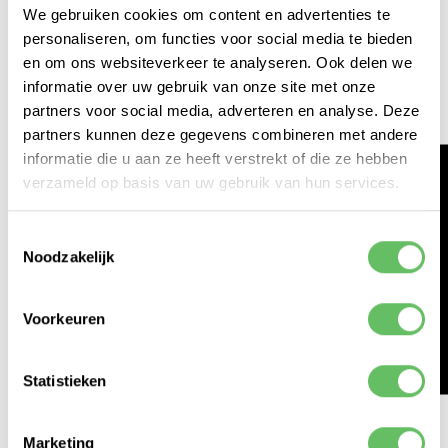
We gebruiken cookies om content en advertenties te
personaliseren, om functies voor social media te bieden
en om ons websiteverkeer te analyseren. Ook delen we
VRIJDAG 2 MEI 2025
informatie over uw gebruik van onze site met onze
VERTALEN MET AI - DEEL 1
partners voor social media, adverteren en analyse. Deze
AANVULLING 1: QWEN3
partners kunnen deze gegevens combineren met andere
informatie die u aan ze heeft verstrekt of die ze hebben
In het vorige artikel hebben we verschillende
verzameld op basis van uw gebruik van hun services.
modellen getest en vergeleken op hun
vermogen om vertalingen te genereren. Hoewel
HACKATHON 2026
Toestemmingsselectie
we inmiddels werken aan deel 2 van deze reeks,
Noodzakelijk
zorgde de release van het Qwen3 taalmodel
voor een relevante aanleiding om een tussen-
artikel te publiceren.
Voorkeuren
LEES ARTIKEL >
Statistieken
Marketing