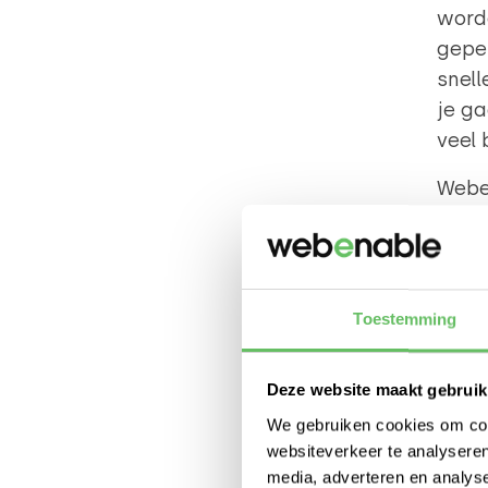
worde
geper
snell
je g
veel 
Weben
heef
webs
frame
perfo
Toestemming
syst
is he
Deze website maakt gebruik
Naast
We gebruiken cookies om cont
voord
websiteverkeer te analyseren
media, adverteren en analys
relat