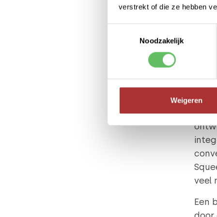
verstrekt of die ze hebben v
traag
heeft
Toestemmingsselectie
of Ma
Noodzakelijk
brand
gebru
Maat
Op h
Weigeren
fron
ontwe
integ
conve
Squee
veel 
Een b
door 