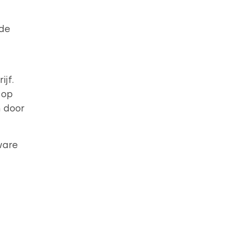
de
jf.
 op
 door
ware