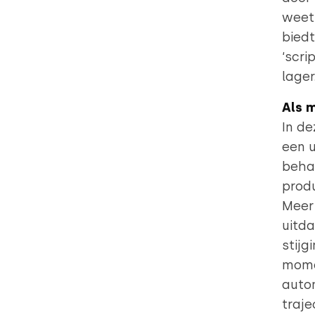
weet 
bied
‘scri
lager
Als 
In de
een u
behan
produ
Meer 
uitda
stijg
momen
autom
traje