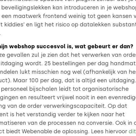
beveiligingslekken kan introduceren in je websho
t een maatwerk frontend weinig tot geen kansen 
pt kiddies’ en ligt het risico op datalekken substant
.
mijn webshop succesvol is, wat gebeurt er dan?
ze gevallen zul je zien dat het verwerken van orde
itdaging wordt. 25 bestellingen per dag handmat
delen lukt misschien nog wel (afhankelijk van he
ct). Maar 100 per dag, dat is altijd een uitdaging
personeel bijschalen leidt tot organisatorische
gingen en resulteert vrijwel nooit in een evenredig
ing van de order verwerkingscapaciteit. Op dat
t is het verstandig verder te kijken naar het
atiseren van de processen na conversie. Ook in d
ct biedt Webenable de oplossing. Lees hiervoor
dit