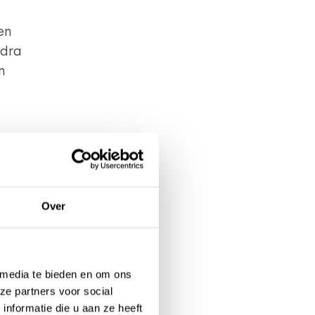
en
odra
n
Over
oen,
is het
 media te bieden en om ons
n
ze partners voor social
nformatie die u aan ze heeft
nder