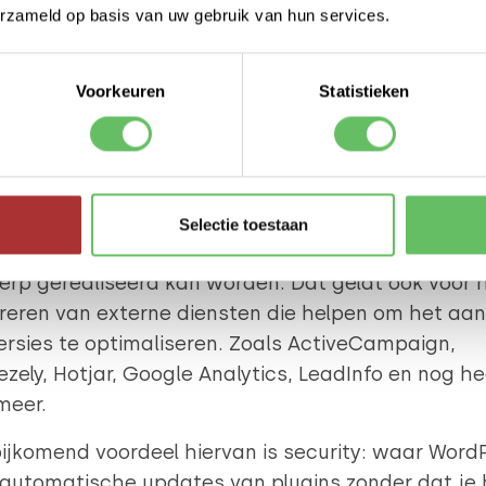
erzameld op basis van uw gebruik van hun services.
 te worden, en de laagst mogelijke CO2 footprint
. Als het op energieverbruik aankomt, is een Wor
gento webshop te vergelijken met een auto die v
Voorkeuren
Statistieken
stof per kilometer gebruikt. Een Hydrazine webs
ikt weinig energie.
werk design
et Hydrazine framework wordt altijd een maatwe
Selectie toestaan
tend gebouwd. Dat betekent dat ieder gewenst
rp gerealiseerd kan worden. Dat geldt ook voor 
reren van externe diensten die helpen om het aan
rsies te optimaliseren. Zoals ActiveCampaign,
zely, Hotjar, Google Analytics, LeadInfo en nog he
meer.
ijkomend voordeel hiervan is security: waar Word
automatische updates van plugins zonder dat je 