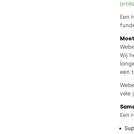
artik
Een 
funde
Moet
Weben
Wij h
lang
een t
Webe
vele 
Same
Een 
Sup