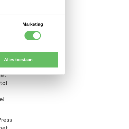
dPress
eel
Marketing
hop
rk
Alles toestaan
het
tal
el
Press
het