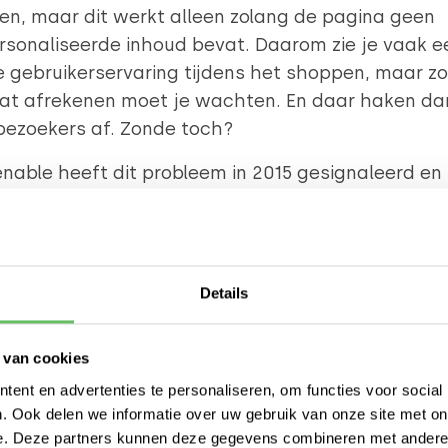
n, maar dit werkt alleen zolang de pagina geen
sonaliseerde inhoud bevat. Daarom zie je vaak e
e gebruikerservaring tijdens het shoppen, maar z
aat afrekenen moet je wachten. En daar haken da
bezoekers af. Zonde toch?
able heeft dit probleem in 2015 gesignaleerd en
t een framework ontwikkeld waarop supersnelle
hops gebouwd kunnen worden: het Hydrazine
work. Dit framework is volledig gericht op
rmance door super efficiënte inzet van
Details
eembronnen. Als een webserver minder hoeft te d
t resultaat sneller klaar.
 van cookies
 het feit dat de bezoeker niet hoeft te wachten, 
ent en advertenties te personaliseren, om functies voor social
eel van deze efficiëntie ook dat de hosting koste
. Ook delen we informatie over uw gebruik van onze site met on
e. Deze partners kunnen deze gegevens combineren met andere i
ief laag zijn, de webshop veel verkeer aan kan zo