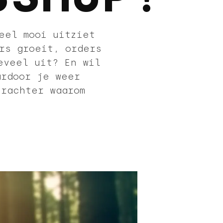
eel mooi uitziet
rs groeit, orders
eveel uit? En wil
ardoor je weer
erachter waarom