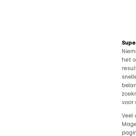
Supe
Niema
het o
resul
snell
belan
zoekr
voor
Veel
Mage
pagin