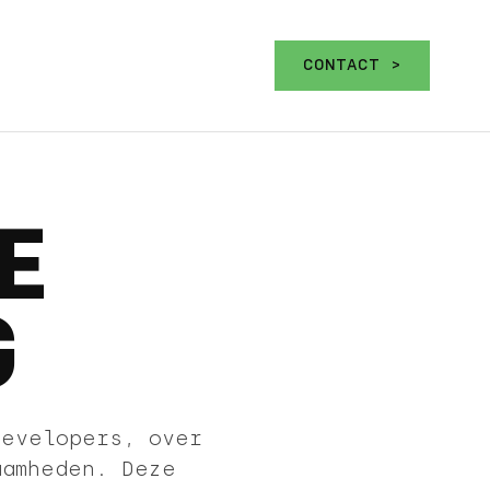
CONTACT >
E
G
developers, over
aamheden. Deze