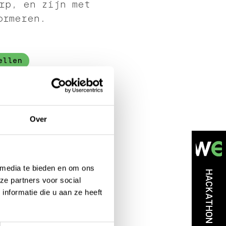
rp, en zijn met
ormeren.
ellen
Over
0M
 media te bieden en om ons
gebracht, het kleinste
HACKATHON 2026
ze partners voor social
en heel ander doel dan
nformatie die u aan ze heeft
t artikel.