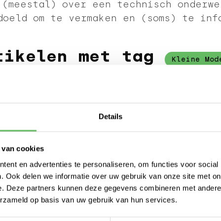
 (meestal) over een technisch onderwe
doeld om te vermaken en (soms) te inf
tikelen met tag
Kleine Mod
☁️🏷️
BEKIJK ALLE TAGS
Details
VRIJDAG 22 AUGUSTUS 2025
MODEL UITGELICHT - GEMMA 3N 27
 van cookies
ent en advertenties te personaliseren, om functies voor social
Google heeft een nieuw Gemma-model uit
. Ook delen we informatie over uw gebruik van onze site met on
model tot nu toe. Maar dit model heeft e
e. Deze partners kunnen deze gegevens combineren met andere i
de vorige modellen. Lees meer erover in di
erzameld op basis van uw gebruik van hun services.