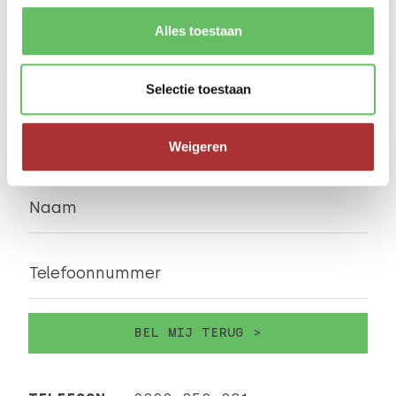
Bedenkt samen met jou de beste oplossingen.
Alles toestaan
casper@webenable.nl
06 236 44 628
Selectie toestaan
VRAGEN?
Bel direct met Casper
Weigeren
Naam
Telefoonnummer