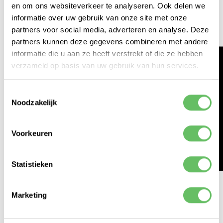
en om ons websiteverkeer te analyseren. Ook delen we
VRIJDAG 22 AUGUSTUS 2025
informatie over uw gebruik van onze site met onze
partners voor social media, adverteren en analyse. Deze
MODEL UITGELICHT - GEMMA 3N
partners kunnen deze gegevens combineren met andere
270M
informatie die u aan ze heeft verstrekt of die ze hebben
Google heeft een nieuw Gemma-model
verzameld op basis van uw gebruik van hun services.
uitgebracht, het kleinste model tot nu toe. Maar
HACKATHON 2026
dit model heeft een heel ander doel dan de
Toestemmingsselectie
vorige modellen. Lees meer erover in dit artikel.
Noodzakelijk
LEES ARTIKEL >
Voorkeuren
Statistieken
Marketing
CASPER DE GEUS