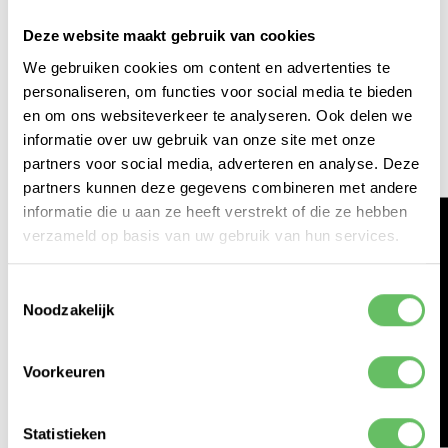
Deze website maakt gebruik van cookies
We gebruiken cookies om content en advertenties te
personaliseren, om functies voor social media te bieden
en om ons websiteverkeer te analyseren. Ook delen we
informatie over uw gebruik van onze site met onze
partners voor social media, adverteren en analyse. Deze
partners kunnen deze gegevens combineren met andere
Casper wou natuurlijk ook een ritje in de Jeep maken. Waar zou
informatie die u aan ze heeft verstrekt of die ze hebben
hij naartoe gegaan zijn?
verzameld op basis van uw gebruik van hun services.
(Ik vermoed naar de snackbar)
HACKATHON 2026
Toestemmingsselectie
Noodzakelijk
De morse-toeter!?
De Lego Landrover heeft toch helemaal geen toeter?
Voorkeuren
Dat klopt, maar daar liet Thijs zich natuurlijk niet
tegenhouden. Hij sloot een piëzo-buzzer aan op zijn
breakout boardje, en wist hiermee direct het meest
Statistieken