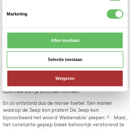
irritante geluid op de hackathon te produceren.
Marketing
Ideaal dus om morse-berichten mee te sturen. Voor
Alles toestaan
de mensen die het concept niet kennen: morse-
berichten bestaan uit korte en lange piepjes (of
lichtflitsen, of pulsen - het gaat uiteindelijk om
Selectie toestaan
signalen, en in dit geval gebruiken we audio als het
medium om deze signalen te produceren). Een
combinatie van korte en lange piepjes vormen een
Weigeren
letter (bijvoorbeeld: kort, lang voor de letter A), en
daarmee kun je woorden vormen.
En zo ontstond dus de morse-toeter. Een manier
waarop de Jeep kon praten! De Jeep kon
i
bijvoorbeeld het woord 'Webenable' piepen
. Maar,
het constante gepiep bleek behoorlijk verstorend te