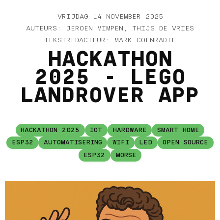
VRIJDAG 14 NOVEMBER 2025
AUTEURS: JEROEN MIMPEN, THIJS DE VRIES
TEKSTREDACTEUR: MARK COENRADIE
HACKATHON
2025 - LEGO
LANDROVER APP
HACKATHON 2025
IOT
HARDWARE
SMART HOME
ESP32
AUTOMATISERING
WIFI
LED
OPEN SOURCE
ESP32
MORSE