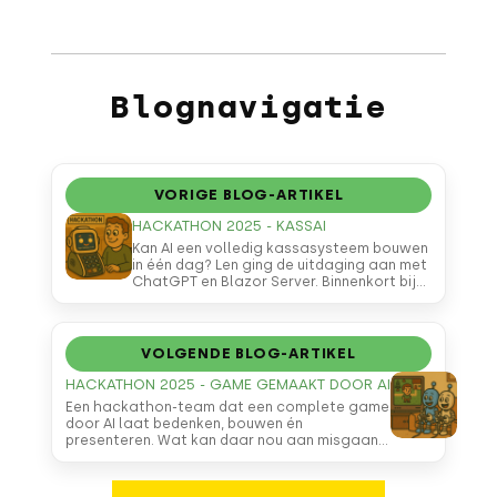
Blognavigatie
VORIGE BLOG-ARTIKEL
HACKATHON 2025 - KASSAI
Kan AI een volledig kassasysteem bouwen
in één dag? Len ging de uitdaging aan met
ChatGPT en Blazor Server. Binnenkort bij
een winkel bij jou in de buurt. Of niet. Maar
het zou kunnen!
VOLGENDE BLOG-ARTIKEL
HACKATHON 2025 - GAME GEMAAKT DOOR AI
Een hackathon-team dat een complete game
door AI laat bedenken, bouwen én
presenteren. Wat kan daar nou aan misgaan?
In dit artikel lees je hoe het project van
Lijstje.nl uitmondde in vallende blokken,
Aziatische hoornaars, klappende confetti en