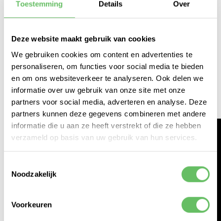
Toestemming
Details
Over
Deze website maakt gebruik van cookies
We gebruiken cookies om content en advertenties te
personaliseren, om functies voor social media te bieden
en om ons websiteverkeer te analyseren. Ook delen we
informatie over uw gebruik van onze site met onze
partners voor social media, adverteren en analyse. Deze
partners kunnen deze gegevens combineren met andere
informatie die u aan ze heeft verstrekt of die ze hebben
VRIJDAG 22 AUGUSTUS 2025
verzameld op basis van uw gebruik van hun services.
MODEL UITGELICHT - GEMMA 3N
270M
HACKATHON 2026
Toestemmingsselectie
Google heeft een nieuw Gemma-model
Noodzakelijk
uitgebracht, het kleinste model tot nu toe. Maar
dit model heeft een heel ander doel dan de
Voorkeuren
vorige modellen. Lees meer erover in dit artikel.