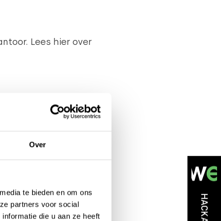
ntoor. Lees hier over
Over
S EXASPERATING TO
 media te bieden en om ons
cht op simpele
ze partners voor social
nformatie die u aan ze heeft
ngzaam moeilijker gaan