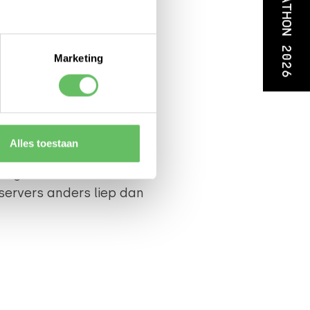
HACKATHON 2026
Marketing
Alles toestaan
TAAK
oeg. Lees hier hoe ons
ervers anders liep dan