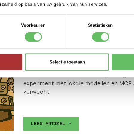
erzameld op basis van uw gebruik van hun services.
maken. Daarom springen we in dit artikel gelijk het diepe in met
een rijmende idiomatische uitdrukking.
Voorkeuren
Statistieken
LEES ARTIKEL >
DINSDAG 10 JUNI 2025
Selectie toestaan
HET RECEPT VOOR EEN EINDELOZE 
Soms is één keer koken kennelijk niet gen
experiment met lokale modellen en MCP s
verwacht.
LEES ARTIKEL >