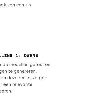
ak van een zin.
LLING 1: QWEN3
lende modellen getest en
gen te genereren.
van deze reeks, zorgde
r een relevante
ceren.