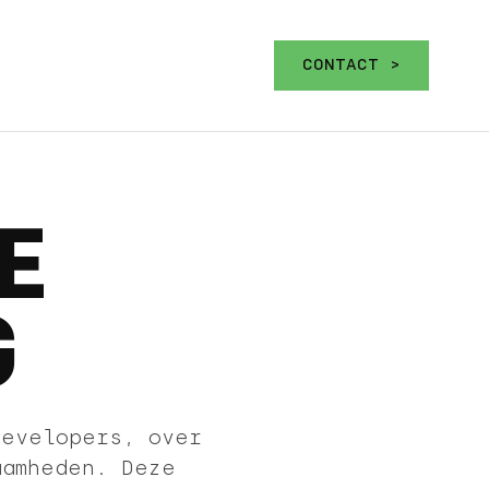
CONTACT >
E
G
developers, over
aamheden. Deze