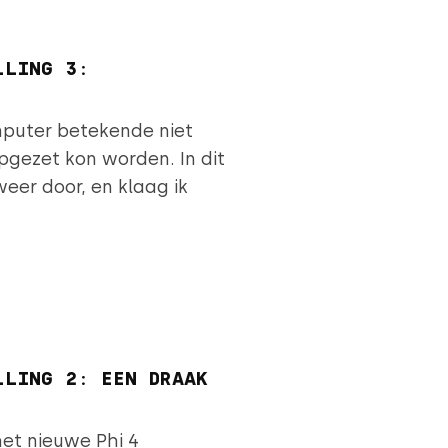
LLING 3:
mputer betekende niet
ezet kon worden. In dit
eer door, en klaag ik
LLING 2: EEN DRAAK
et nieuwe Phi 4