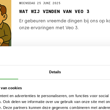
WOENSDAG 25 JUNI 2025
WAT WIJ VINDEN VAN VEO 3
Er gebeuren vreemde dingen bij ons op ka
onze ervaringen met Veo 3.
LEES ARTIKEL >
Details
VRIJDAG 20 JUNI 2025
VERTALEN MET AI - DEEL 2: IT I
 van cookies
HAVE SQUIRREL FOOD
ent en advertenties te personaliseren, om functies voor social
In het vorige artikel hebben we ons geri
. Ook delen we informatie over uw gebruik van onze site met on
e. Deze partners kunnen deze gegevens combineren met andere i
vertalingen. We willen het onze LLMs la